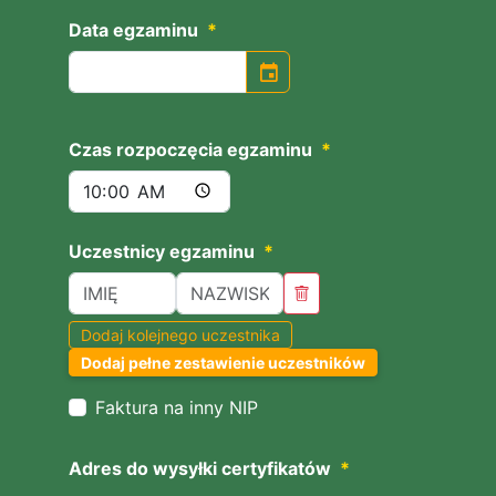
Data egzaminu
*
event
Czas rozpoczęcia egzaminu
*
Uczestnicy egzaminu
*
Dodaj kolejnego uczestnika
Dodaj pełne zestawienie uczestników
Faktura na inny NIP
Adres do wysyłki certyfikatów
*