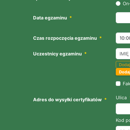
On-
Data egzaminu
*
Czas rozpoczęcia egzaminu
*
Uczestnicy egzaminu
*
Dodaj
Dodaj
Fak
Ulica
Adres do wysyłki certyfikatów
*
Kod p