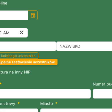
line
event
 kolejnego uczestnika
 pełne zestawienie uczestników
tura na inny NIP
*
Numer bu
ocztowy
*
Miasto
*