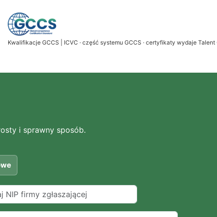
Kwalifikacje GCCS | ICVC · część systemu GCCS · certyfikaty wydaje Talent 
rosty i sprawny sposób.
owe