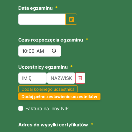
Data egzaminu
*
event
Czas rozpoczęcia egzaminu
*
Uczestnicy egzaminu
*
Dodaj kolejnego uczestnika
Dodaj pełne zestawienie uczestników
Faktura na inny NIP
Adres do wysyłki certyfikatów
*