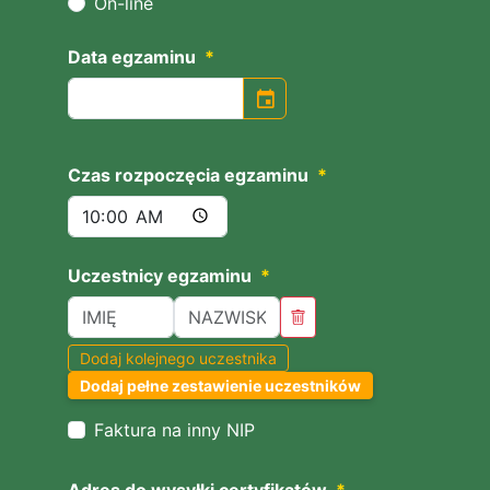
On-line
Data egzaminu
*
event
Czas rozpoczęcia egzaminu
*
Uczestnicy egzaminu
*
Dodaj kolejnego uczestnika
Dodaj pełne zestawienie uczestników
Faktura na inny NIP